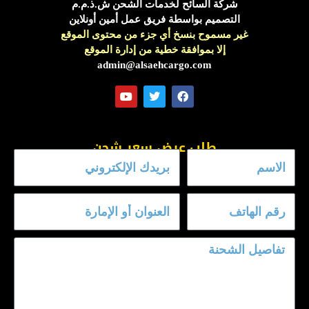
شركة السائح لخدمات الشحن ش.ذ.م.م
التصميم بواسطة فريق عمل أمين أونلاين
غير مسموح بنسخ أي جزء من محتوى الموقع
إلا بموافقة خطية من إدارة الموقع
admin@alsaehcargo.com
Y
T
F
o
w
a
u
i
c
t
t
e
طلب عرض سعر شحن
u
t
b
b
e
o
e
r
o
k