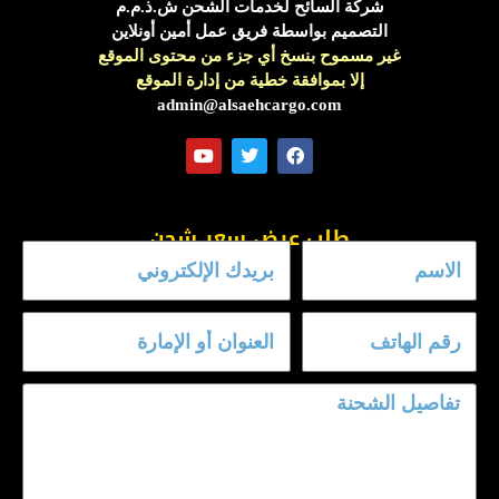
شركة السائح لخدمات الشحن ش.ذ.م.م
التصميم بواسطة فريق عمل أمين أونلاين
غير مسموح بنسخ أي جزء من محتوى الموقع
إلا بموافقة خطية من إدارة الموقع
admin@alsaehcargo.com
Y
T
F
o
w
a
u
i
c
t
t
e
طلب عرض سعر شحن
u
t
b
b
e
o
e
r
o
k