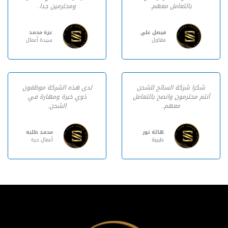
بالتعامل معهم.
ومحترمين جدا.
فيصل علي
عزة محمد
مقاول
سيدة أعمال
شكرا شركة السائح للشحن
لدى هذه الشركة موظفون
أنتم محترمون وانصح بالتعامل
ذوي خبرة ومهارة في
معهم.
الشحن.
هالة نور
محمد طلبه
طبيبة
أعمال حرة