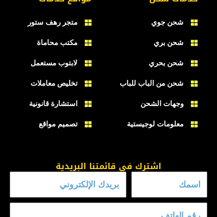
شحن جوي
متجر رهف ستور
شحن بري
مكتب محاماة
شحن بحري
لابتوب مستعمل
شحن من الباب للباب
تخليص معاملات
وجهات الشحن
استشارة قانونية
معلومات لوجيستية
تصميم مواقع
اشترك في قائمتنا البريدية