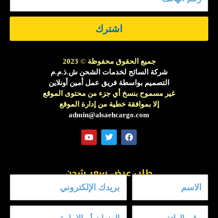
اشترك
جميع الحقوق محفوظة
©
2023
شركة السائح لخدمات الشحن ش.ذ.م.م
التصميم بواسطة فريق عمل أمين أونلاين
غير مسموح بنسخ أي جزء من محتوى الموقع
إلا بموافقة خطية من إدارة الموقع
admin@alsaehcargo.com
Y
T
F
o
w
a
u
i
c
t
t
e
طلب عرض سعر شحن
u
t
b
b
e
o
e
r
o
k