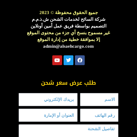
جميع الحقوق محفوظة
©
2023
شركة السائح لخدمات الشحن ش.ذ.م.م
التصميم بواسطة فريق عمل أمين أونلاين
غير مسموح بنسخ أي جزء من محتوى الموقع
إلا بموافقة خطية من إدارة الموقع
admin@alsaehcargo.com
Y
T
F
o
w
a
u
i
c
t
t
e
u
t
b
طلب عرض سعر شحن
b
e
o
e
r
o
k