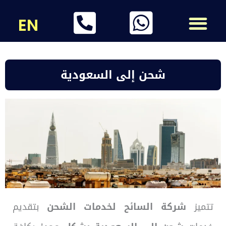
خطي
لى
وجهات الشحن
معلومات لوجيستية
EN
لمحتوى
شحن إلى السعودية
تتميز
شركة السائح لخدمات الشحن
بتقديم