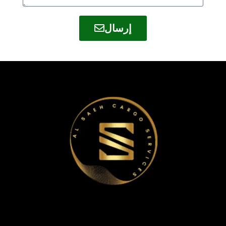
إرسال