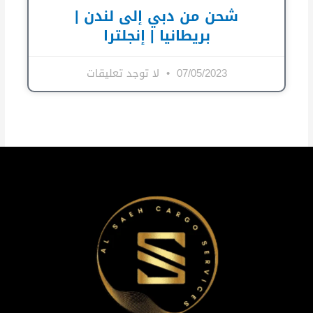
شحن من دبي إلى لندن |
بريطانيا | إنجلترا
07/05/2023
لا توجد تعليقات