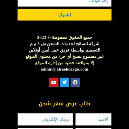
اشترك
جميع الحقوق محفوظة
©
2023
شركة السائح لخدمات الشحن ش.ذ.م.م
التصميم بواسطة فريق عمل أمين أونلاين
غير مسموح بنسخ أي جزء من محتوى الموقع
إلا بموافقة خطية من إدارة الموقع
admin@alsaehcargo.com
Y
T
F
o
w
a
u
i
c
t
t
e
u
t
b
طلب عرض سعر شحن
b
e
o
e
r
o
k